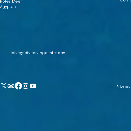
Comp
Rotes Meer
Ägypten
idive@idivedivingcenter.com
Privacy