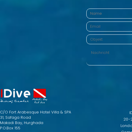
C/O Fort Arabesque Hotel Villa & SPA
I
31, Safaga Road
20-
Makadi Bay, Hurghada
Lond
P.O.Box 155