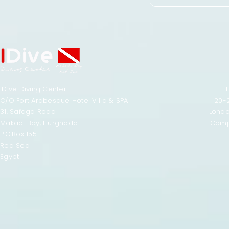
IDive Diving Center
I
C/O Fort Arabesque Hotel Villa & SPA
20-
31, Safaga Road
Lond
Makadi Bay, Hurghada
Comp
P.O.Box 155
Red Sea
Egypt