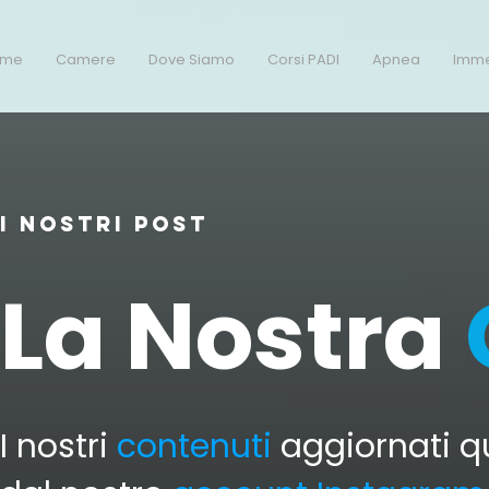
ome
Camere
Dove Siamo
Corsi PADI
Apnea
Imme
i nostri post
La Nostra
I nostri
contenuti
aggiornati q